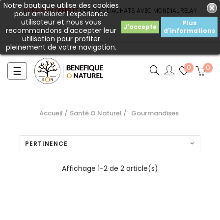
Notre boutique utilise des cookies
LIVRAISON OFFERTE
DÈS
69€ D'ACHATS AVEC MONDIAL RELAY
pour améliorer l'expérience
utilisateur et nous vous
Plus
J'accepte
recommandons d'accepter leur
d'informations
0760527393
utilisation pour profiter
pleinement de votre navigation.
0
0
Basculer
☰
la
navigation
Accueil
Santé O Naturel
Gourmandises
PERTINENCE
Affichage 1-2 de 2 article(s)