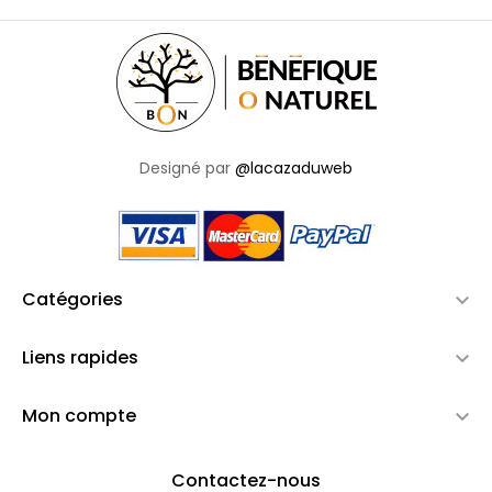
Designé par
@lacazaduweb
Catégories

Liens rapides

Mon compte

Contactez-nous