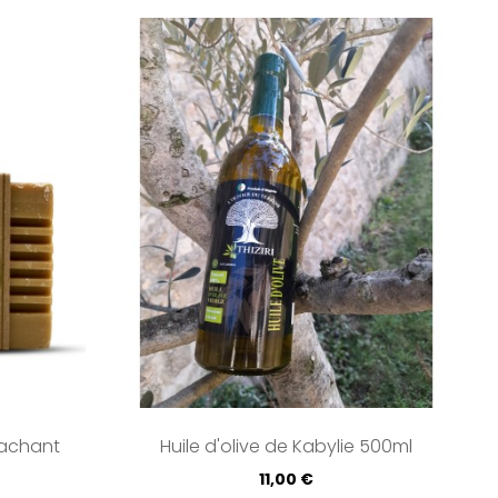
tachant
Huile d'olive de Kabylie 500ml
Prix
11,00 €