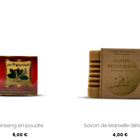
inseng en poudre
Savon de Marseille dé
Prix
Prix
6,00 €
4,00 €