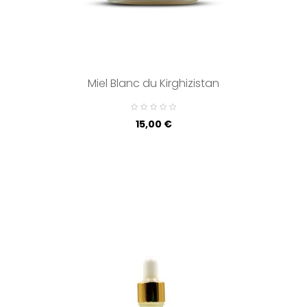

Miel Blanc du Kirghizistan
Prix
15,00 €