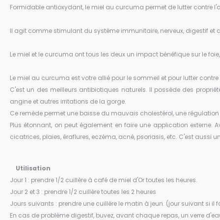
Formidable antioxydant, le miel au curcuma permet de lutter contre l'ac
Il agit comme stimulant du système immunitaire, nerveux, digestif et c
Le miel et le curcuma ont tous les deux un impact bénéfique sur le foie, 
Le miel au curcuma est votre allié pour le sommeil et pour lutter contre
C'est un des meilleurs antibiotiques naturels. Il possède des propriét
angine et autres irritations de la gorge.
Ce remède permet une baisse du mauvais cholestérol, une régulation d
Plus étonnant, on peut également en faire une application externe. Av
cicatrices, plaies, éraflures, eczéma, acné, psoriasis, etc. C'est aussi 
Utilisation
Jour 1 : prendre 1/2 cuillère à café de miel d'Or toutes les heures.
Jour 2 et 3 : prendre 1/2 cuillère toutes les 2 heures
Jours suivants : prendre une cuillère le matin à jeun. (jour suivant si il
En cas de problème digestif, buvez, avant chaque repas, un verre d'eau