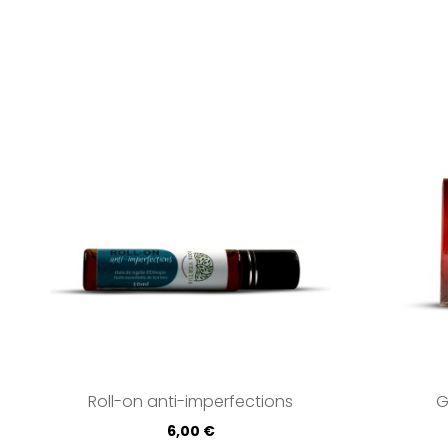
Roll-on anti-imperfections
G
Prix
6,00 €