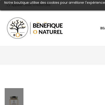
Notre boutique utilise des cookies pour améliorer l'expérienc
Appelez-nous:
0760527393
BE