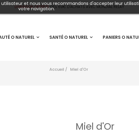
e utilisateur et nous vous recommandons d'accepter leur utilisat
LIVRAISON OFFERTE
DÈS
69€ D'ACHATS AVEC MONDIAL RELAY
votre navigation.
AUTÉ O NATUREL
SANTÉ O NATUREL
PANIERS O NATU
Accueil
Miel d'Or
Miel d'Or