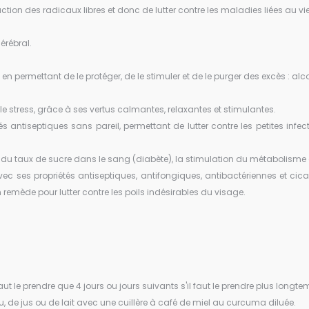
tion des radicaux libres et donc de lutter contre les maladies liées au vie
érébral.
en permettant de le protéger, de le stimuler et de le purger des excès : alcoo
 le stress, grâce à ses vertus calmantes, relaxantes et stimulantes.
és antiseptiques sans pareil, permettant de lutter contre les petites infec
u taux de sucre dans le sang (diabète), la stimulation du métabolisme et
ec ses propriétés antiseptiques, antifongiques, antibactériennes et cicat
un remède pour lutter contre les poils indésirables du visage.
 faut le prendre que 4 jours ou jours suivants s'il faut le prendre plus longt
, de jus ou de lait avec une cuillère à café de miel au curcuma diluée.