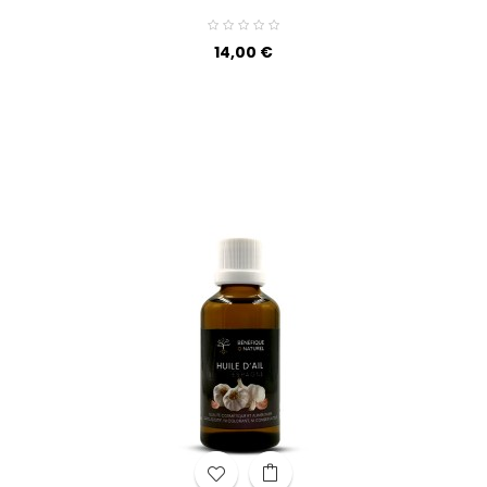
Prix
14,00 €