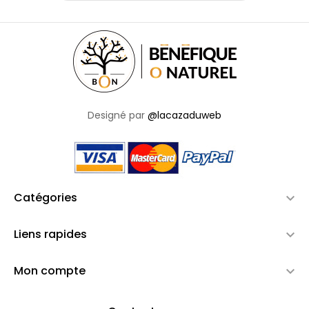
Designé par
@lacazaduweb
Catégories

Liens rapides

Mon compte
