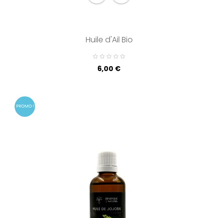
Huile d'Ail Bio
Prix
6,00 €
PROMO !