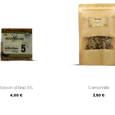
Savon d'Alep 5%
Camomille
Prix
Prix
4,00 €
3,50 €