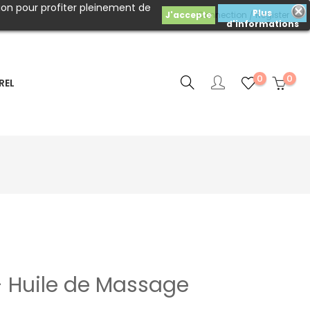
ion pour profiter pleinement de
Plus
J'accepte
Connection
Register
d'informations
0
0
REL
- Huile de Massage