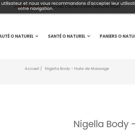
e utilisateur et nous vous recommandons d'accepter leur utilisat
LIVRAISON OFFERTE
DÈS
69€ D'ACHATS AVEC MONDIAL RELAY
votre navigation.
AUTÉ O NATUREL
SANTÉ O NATUREL
PANIERS O NATU
Accueil
Nigella Body - Huile de Massage
Nigella Body 