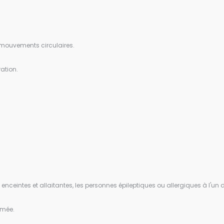
s mouvements circulaires.
ration.
enceintes et allaitantes, les personnes épileptiques ou allergiques à l'u
imée.