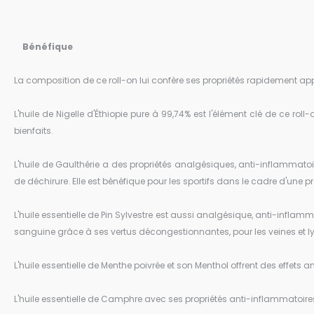
Bénéfique
La composition de ce roll-on lui confère ses propriétés rapidement ap
L'huile de Nigelle d'Éthiopie pure à 99,74% est l'élément clé de ce ro
bienfaits.
L'huile de Gaulthérie a des propriétés analgésiques, anti-inflammatoires
de déchirure. Elle est bénéfique pour les sportifs dans le cadre d'une p
L'huile essentielle de Pin Sylvestre est aussi analgésique, anti-inflamma
sanguine grâce à ses vertus décongestionnantes, pour les veines et lym
L'huile essentielle de Menthe poivrée et son Menthol offrent des effets
L'huile essentielle de Camphre avec ses propriétés anti-inflammatoir