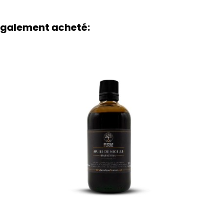
 également acheté:
