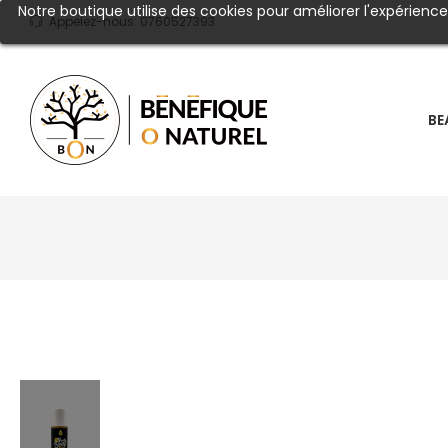
Notre boutique utilise des cookies pour améliorer l'expérienc
Appelez-nous:
0760527393
BE