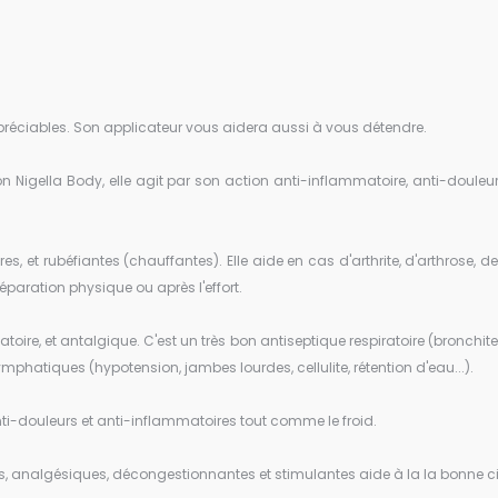
préciables. Son applicateur vous aidera aussi à vous détendre.
ll-on Nigella Body, elle agit par son action anti-inflammatoire, anti-doul
, et rubéfiantes (chauffantes). Elle aide en cas d'arthrite, d'arthrose, de s
réparation physique ou après l'effort.
toire, et antalgique. C'est un très bon antiseptique respiratoire (bronchite
phatiques (hypotension, jambes lourdes, cellulite, rétention d'eau...).
 anti-douleurs et anti-inflammatoires tout comme le froid.
es, analgésiques, décongestionnantes et stimulantes aide à la la bonne c