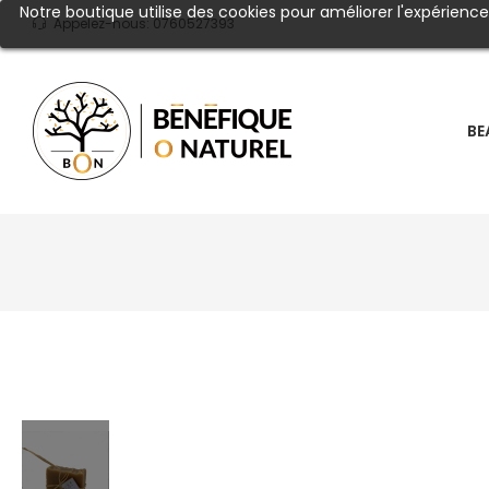
Notre boutique utilise des cookies pour améliorer l'expérienc
Appelez-nous:
0760527393
BE