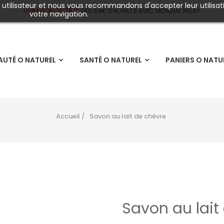
e utilisateur et nous vous recommandons d'accepter leur utilisat
LIVRAISON OFFERTE
DÈS
69€ D'ACHATS AVEC MONDIAL RELAY
votre navigation.
AUTÉ O NATUREL
SANTÉ O NATUREL
PANIERS O NATU
Accueil
Savon au lait de chèvre
Savon au lait