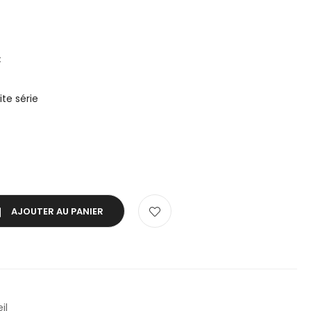
€
ite série
AJOUTER AU PANIER
il