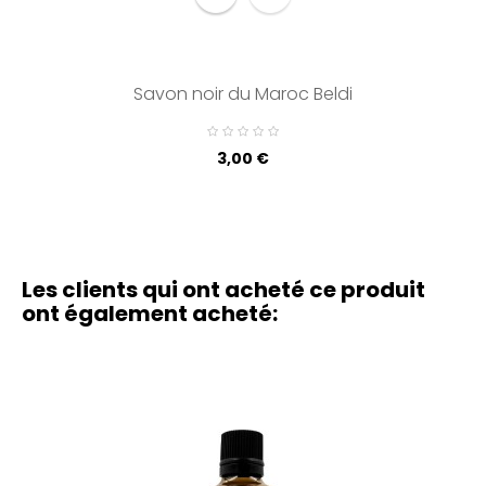
Savon noir du Maroc Beldi
Prix
3,00 €
Les clients qui ont acheté ce produit
ont également acheté: