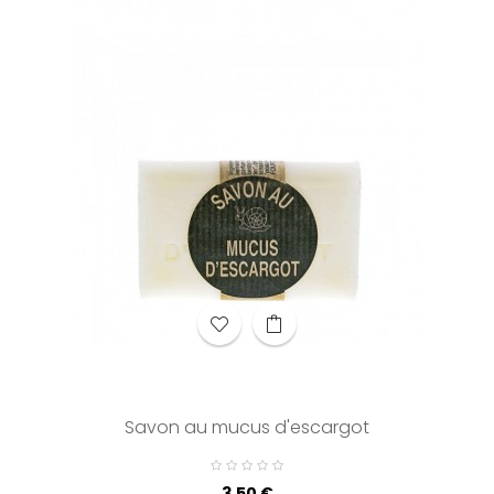
Savon au mucus d'escargot
Prix
3,50 €