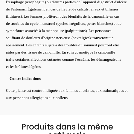
l'œsophage (œsophagite) ou d'autres parties de l'appareil digestif et d'ulcère
de l'estomac. Également en cas de fièvre, de calculs rénaux et biliaires
(lithiases). Les femmes profiteront des bienfaits de la camomille en cas
de troubles du cycle menstruel (cycles irréguliers, pertes blanches) et de
symptômes associés à la ménopause (palpitations). Les personnes
souffrant de douleurs d'origine nerveuse (névralgies) trouveront un
apaisement. Les enfants sujets à des troubles du sommeil pourront être
aidés par des tisane de camomille. En soin cosmétique la camomille
traite certaines affections cutanées comme l’eczéma, les démangeaisons
et les brûlures légères.
Contre indications
Cette plante est contre-indiquée aux femmes enceintes, aux asthmatiques et
aux personnes allergiques aux pollens.
Produits dans la même